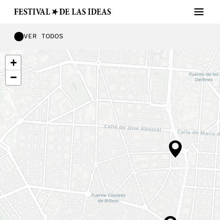
VER TODOS
+
−