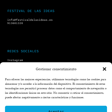
FESTIVAL DE LAS IDEAS
info@festivaldelasideas.es
913601320
REDES SOCIALES
Instagram
Facebook
X (twitter)
Gestionar consentimiento
YouTube
Para ofrecer las mejores experiencias, utilizamos tecnologías como las cookies para
almacenar y/o acceder a la información del dispositivo. El consentimiento de estas
LEGAL
tecnologías nos permitirá procesar datos como el comportamiento de navegación o
las identificaciones únicas en este sitio. No consentir o retirar el consentimiento,
Aviso legal
puede afectar negativamente a ciertas características y funciones.
Política de privacidad
Aviso formulario
Aceptar