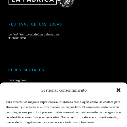
FESTIVAL DE LAS IDEAS
info@festivaldelasideas.es
913601320
REDES SOCIALES
Instagram
Facebook
X (twitter)
Gestionar consentimiento
YouTube
Para ofrecer las mejores experiencias, utilizamos tecnologías como las cookies para
almacenar y/o acceder a la información del dispositivo. El consentimiento de estas
LEGAL
tecnologías nos permitirá procesar datos como el comportamiento de navegación o
las identificaciones únicas en este sitio. No consentir o retirar el consentimiento,
Aviso legal
puede afectar negativamente a ciertas características y funciones.
Política de privacidad
Aviso formulario