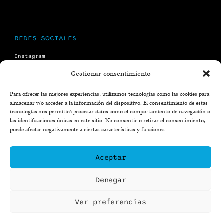
REDES SOCIALES
Instagram
Facebook
X (twitter)
Gestionar consentimiento
YouTube
Para ofrecer las mejores experiencias, utilizamos tecnologías como las cookies para
almacenar y/o acceder a la información del dispositivo. El consentimiento de estas
LEGAL
tecnologías nos permitirá procesar datos como el comportamiento de navegación o
las identificaciones únicas en este sitio. No consentir o retirar el consentimiento,
Aviso legal
puede afectar negativamente a ciertas características y funciones.
Política de privacidad
Aviso formulario
Aceptar
Denegar
Ver preferencias
© La Fábrica